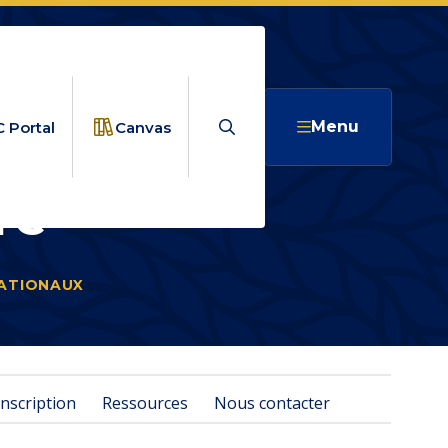
Search
Menu
 Portal
Canvas
re
NATIONAUX
COMMENT S’INSCRIRE
nscription
Ressources
Nous contacter