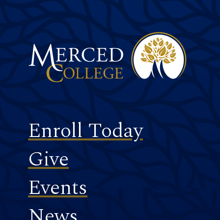
Merced College
Footer
Enroll Today
Give
Events
News