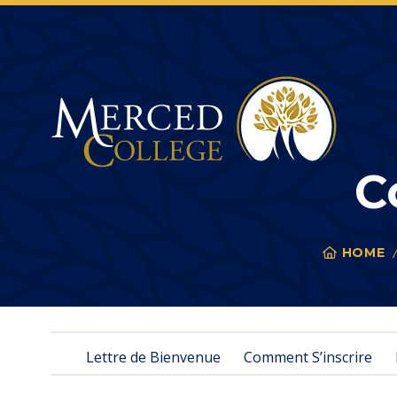
Merced College
C
HOME
You
are
here:
Lettre de Bienvenue
Comment S’inscrire