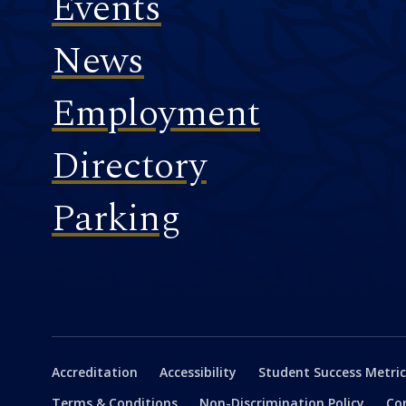
Events
News
Employment
Directory
Parking
Secondary
Accreditation
Accessibility
Student Success Metric
Terms & Conditions
Non-Discrimination Policy
Co