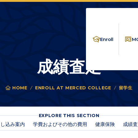
Enroll
MC
成績査定
HOME
ENROLL AT MERCED COLLEGE
留学生
成
You
are
here:
FOR
EXPLORE THIS SECTION
成
申し込み案内
学費およびその他の費用
健康保険
成績査
績
査
定