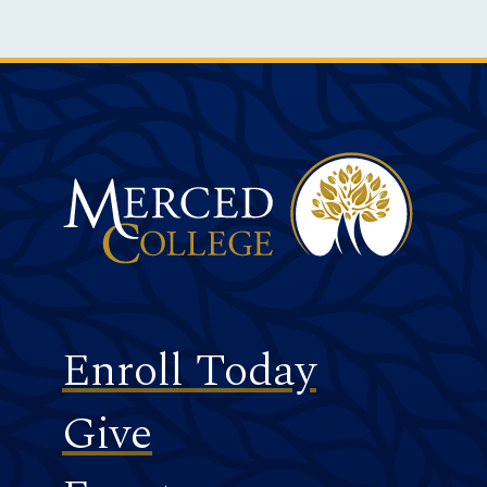
Merced College
Footer
Enroll Today
Give