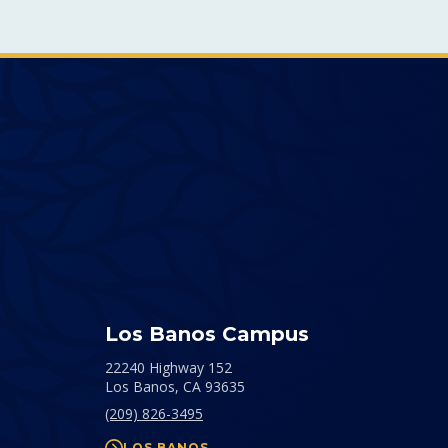
Instagram
Facebook
Twitter
LinkedIn
YouTube
TikTok
Los Banos Campus
22240 Highway 152
Los Banos,
CA
93635
(209) 826-3495
LOS BANOS