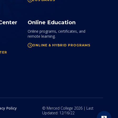
Center
Online Education
Online programs, certificates, and
remote learning.
ONLINE & HYBRID PROGRAMS
TER
acy Policy
©
Merced College
2026
| Last
Updated:
12/16/22