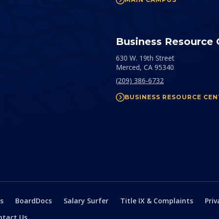
Business Resource 
630 W. 19th Street
Merced,
CA
95340
(209) 386-6732
BUSINESS RESOURCE CEN
s
BoardDocs
Salary Surfer
Title IX & Complaints
Priv
ntact Us